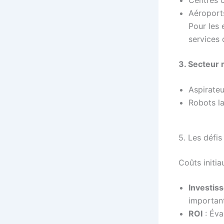
Aéroports
Pour les
services 
3. Secteur 
Aspirateu
Robots la
5. Les défi
Coûts initia
Investis
importan
ROI
: Éva