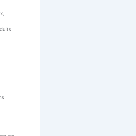
x,
duits
ns
ommuns