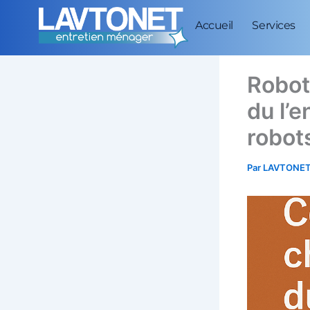
Aller
Accueil
Services
au
contenu
Robot
du l’e
robot
Par
LAVTONET