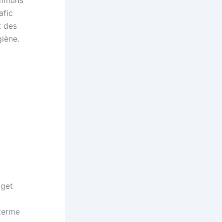
afic
t des
giène.
dget
 terme