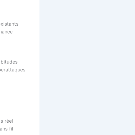
xistants
enance
abitudes
yberattaques
s réel
ns fil