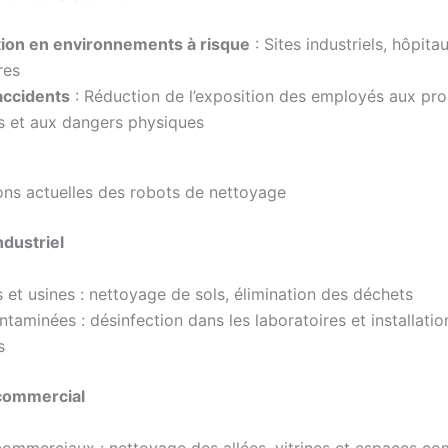
tion en environnements à risque
: Sites industriels, hôpitau
res
accidents
: Réduction de l’exposition des employés aux pro
s et aux dangers physiques
ions actuelles des robots de nettoyage
ndustriel
 et usines : nettoyage de sols, élimination des déchets
taminées : désinfection dans les laboratoires et installatio
s
 commercial
commerciaux : nettoyage des allées, vitrines et espaces c