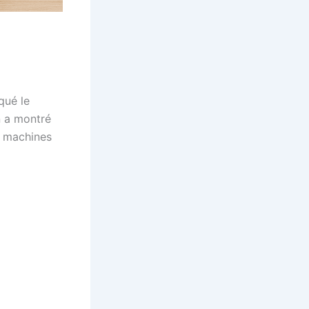
qué le
n a montré
s machines