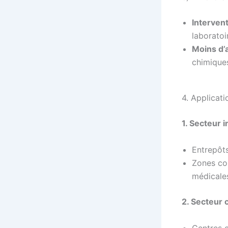
Interven
laboratoi
Moins d’
chimique
4. Applicat
1. Secteur i
Entrepôts
Zones con
médicale
2. Secteur
Centres 