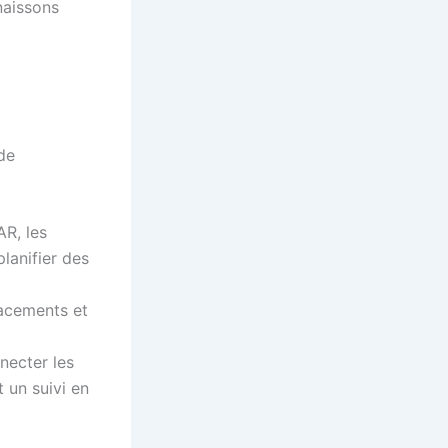
naissons
de
AR, les
lanifier des
lacements et
nnecter les
t un suivi en