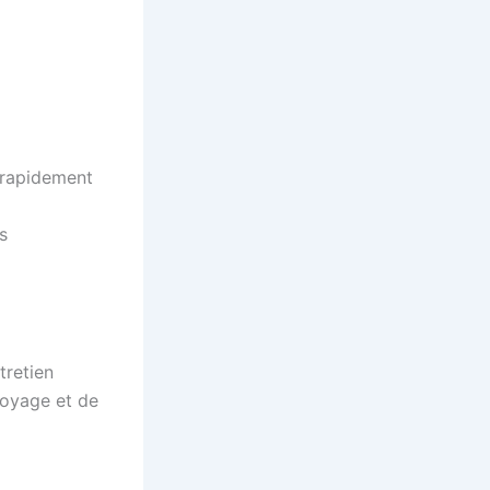
 rapidement
s
tretien
ttoyage et de