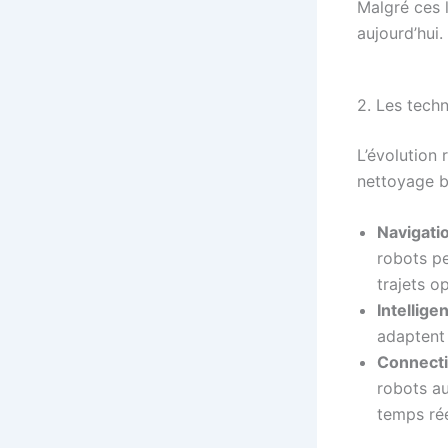
Malgré ces l
aujourd’hui.
2. Les tech
L’évolution
nettoyage b
Navigatio
robots pe
trajets o
Intelligen
adaptent 
Connecti
robots au
temps rée