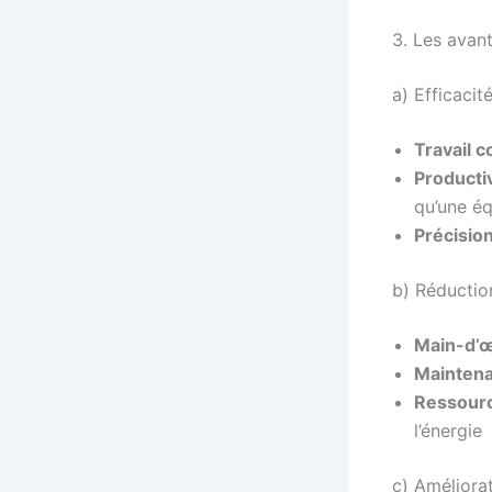
3. Les avan
a) Efficacit
Travail c
Producti
qu’une é
Précisio
b) Réductio
Main-d’
Mainten
Ressourc
l’énergie
c) Améliorat