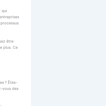
t qui
entreprises
r processus
sez être
le plus. Ce
es ? Êtes-
z-vous des