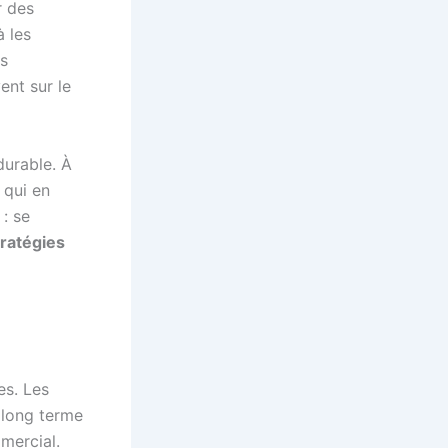
r des
 les
ès
ent sur le
durable. À
 qui en
 : se
tratégies
es. Les
 long terme
mercial.