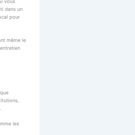
 Si vous
sti dans un
ocal pour
ant même le
 entretien
 que
itutions,
.
comme les