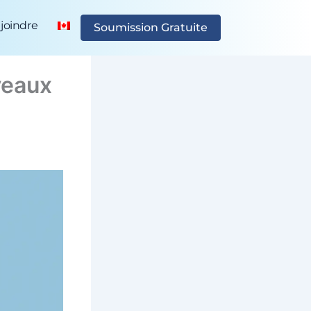
joindre
Soumission Gratuite
veaux