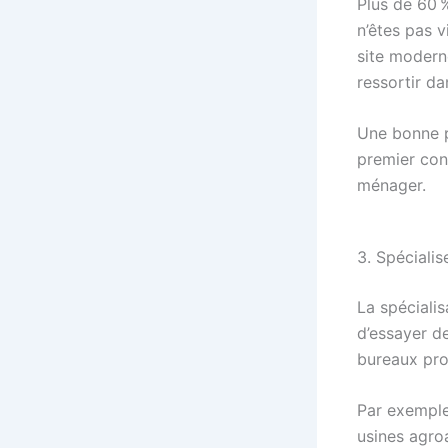
Plus de 60 
n’êtes pas v
site modern
ressortir da
Une bonne p
premier cont
ménager.
3. Spéciali
La spécialis
d’essayer de
bureaux pro
Par exemple
usines agro