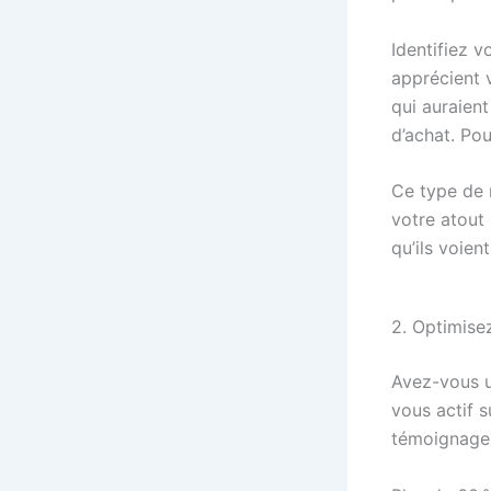
Identifiez v
apprécient 
qui auraien
d’achat. Pou
Ce type de 
votre atout 
qu’ils voien
2. Optimise
Avez-vous un
vous actif 
témoignages 