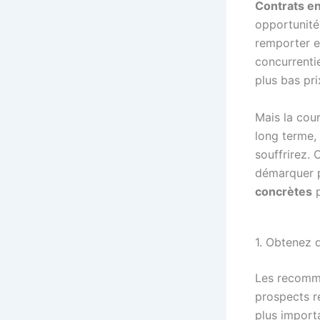
Contrats en
opportunité
remporter e
concurrenti
plus bas pri
Mais la cour
long terme,
souffrirez.
démarquer pa
concrètes
p
1. Obtenez d
Les recomma
prospects r
plus import