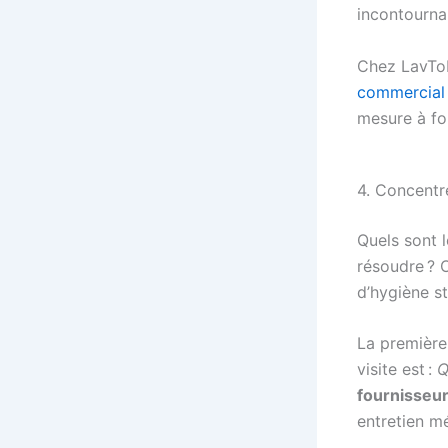
incontournab
Chez LavToN
commercial
mesure à fo
4. Concentr
Quels sont 
résoudre ? 
d’hygiène st
La premièr
visite est :
Q
fournisseur
entretien m