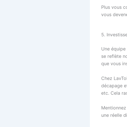
Plus vous co
vous devenez
5. Investiss
Une équipe 
se reflète n
que vous in
Chez LavTo
décapage et 
etc. Cela ra
Mentionnez c
une réelle d