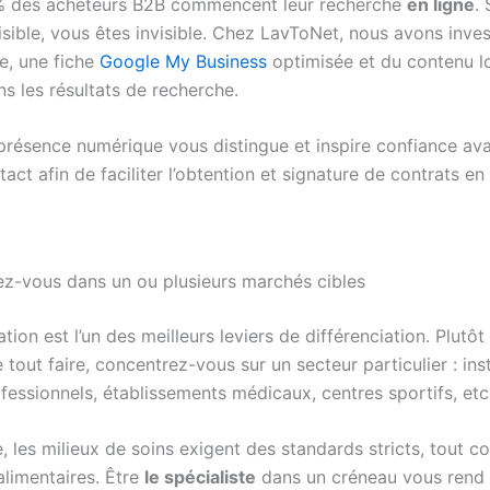
% des acheteurs B2B commencent leur recherche
en ligne
.
isible, vous êtes invisible. Chez LavToNet, nous avons inve
e, une fiche
Google My Business
optimisée et du contenu l
ns les résultats de recherche.
résence numérique vous distingue et inspire confiance av
act afin de faciliter l’obtention et signature de contrats en
sez-vous dans un ou plusieurs marchés cibles
ation est l’un des meilleurs leviers de différenciation. Plutôt
 tout faire, concentrez-vous sur un secteur particulier : inst
fessionnels, établissements médicaux, centres sportifs, etc
, les milieux de soins exigent des standards stricts, tout 
alimentaires. Être
le spécialiste
dans un créneau vous rend