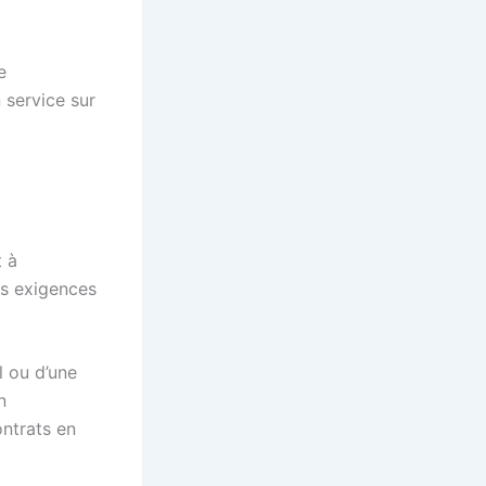
e
n service sur
t à
es exigences
l ou d’une
n
ontrats en